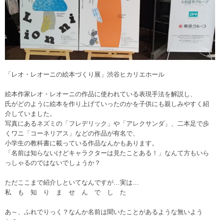
「レオ・レオーニの絵本づくり展」渋谷ヒカリエホール
絵本作家レオ・レオーニの作品に使われている表現手法を解説し、
氏がどのように絵本を作り上げていったのかを子供にも親しみやすく紹
介していました。
写真にあるネズミの「フレデリック」や「アレクサンダ」、二本足で歩
くワニ「コーネリアス」などの作品が有名で、
小学生の教科書に載っている作品なんかもあります。
「名前は知らないけどキャラクターは見たことある！」なんて方もいら
っしゃるのではないでしょうか？
ただここまで紹介しといてなんですが…実は…
私 も 知 り ま せ ん で し た
あ～、ふれでりっく？なんか名前は聞いたことがあるような無いよう