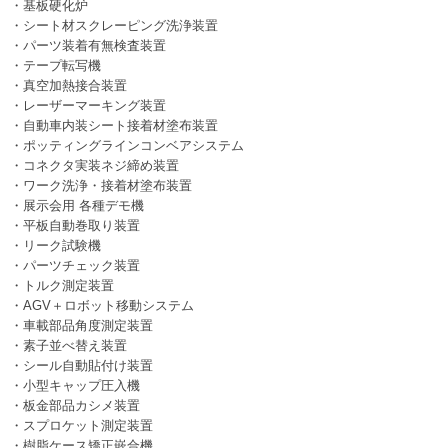
・基板硬化炉
・シート材スクレーピング洗浄装置
・パーツ装着有無検査装置
・テープ転写機
・真空加熱接合装置
・レーザーマーキング装置
・自動車内装シート接着材塗布装置
・ポッティングラインコンベアシステム
・コネクタ実装ネジ締め装置
・ワーク洗浄・接着材塗布装置
・展示会用 各種デモ機
・平板自動巻取り装置
・リーク試験機
・パーツチェック装置
・トルク測定装置
・AGV＋ロボット移動システム
・車載部品角度測定装置
・素子並べ替え装置
・シール自動貼付け装置
・小型キャップ圧入機
・板金部品カシメ装置
・スプロケット測定装置
・樹脂ケース矯正嵌合機