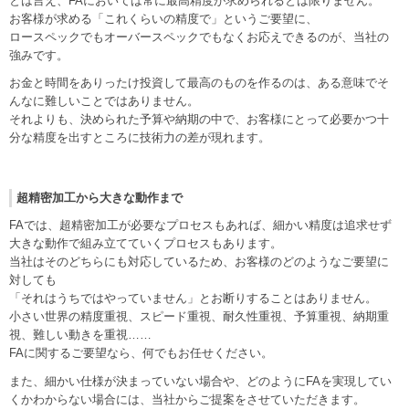
とは言え、FAにおいては常に最高精度が求められるとは限りません。
お客様が求める「これくらいの精度で」というご要望に、
ロースペックでもオーバースペックでもなくお応えできるのが、当社の
強みです。
お金と時間をありったけ投資して最高のものを作るのは、ある意味でそ
んなに難しいことではありません。
それよりも、決められた予算や納期の中で、お客様にとって必要かつ十
分な精度を出すところに技術力の差が現れます。
超精密加工から大きな動作まで
FAでは、超精密加工が必要なプロセスもあれば、細かい精度は追求せず
大きな動作で組み立てていくプロセスもあります。
当社はそのどちらにも対応しているため、お客様のどのようなご要望に
対しても
「それはうちではやっていません」とお断りすることはありません。
小さい世界の精度重視、スピード重視、耐久性重視、予算重視、納期重
視、難しい動きを重視……
FAに関するご要望なら、何でもお任せください。
また、細かい仕様が決まっていない場合や、どのようにFAを実現してい
くかわからない場合には、当社からご提案をさせていただきます。