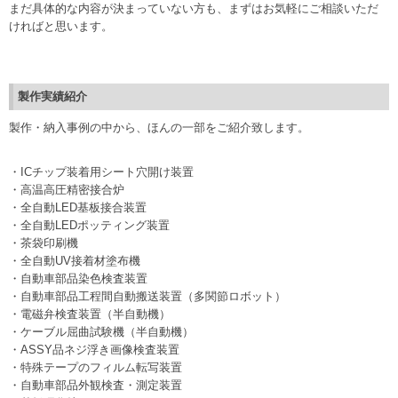
まだ具体的な内容が決まっていない方も、まずはお気軽にご相談いただ
ければと思います。
製作実績紹介
製作・納入事例の中から、ほんの一部をご紹介致します。
・ICチップ装着用シート穴開け装置
・高温高圧精密接合炉
・全自動LED基板接合装置
・全自動LEDポッティング装置
・茶袋印刷機
・全自動UV接着材塗布機
・自動車部品染色検査装置
・自動車部品工程間自動搬送装置（多関節ロボット）
・電磁弁検査装置（半自動機）
・ケーブル屈曲試験機（半自動機）
・ASSY品ネジ浮き画像検査装置
・特殊テープのフィルム転写装置
・自動車部品外観検査・測定装置