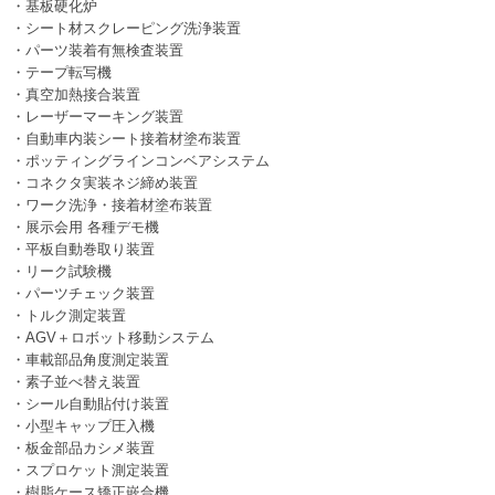
・基板硬化炉
・シート材スクレーピング洗浄装置
・パーツ装着有無検査装置
・テープ転写機
・真空加熱接合装置
・レーザーマーキング装置
・自動車内装シート接着材塗布装置
・ポッティングラインコンベアシステム
・コネクタ実装ネジ締め装置
・ワーク洗浄・接着材塗布装置
・展示会用 各種デモ機
・平板自動巻取り装置
・リーク試験機
・パーツチェック装置
・トルク測定装置
・AGV＋ロボット移動システム
・車載部品角度測定装置
・素子並べ替え装置
・シール自動貼付け装置
・小型キャップ圧入機
・板金部品カシメ装置
・スプロケット測定装置
・樹脂ケース矯正嵌合機