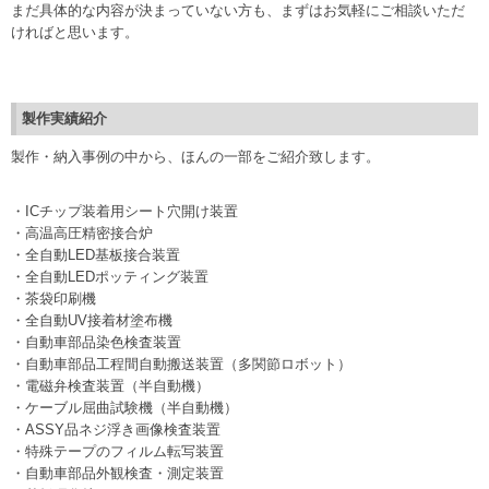
まだ具体的な内容が決まっていない方も、まずはお気軽にご相談いただ
ければと思います。
製作実績紹介
製作・納入事例の中から、ほんの一部をご紹介致します。
・ICチップ装着用シート穴開け装置
・高温高圧精密接合炉
・全自動LED基板接合装置
・全自動LEDポッティング装置
・茶袋印刷機
・全自動UV接着材塗布機
・自動車部品染色検査装置
・自動車部品工程間自動搬送装置（多関節ロボット）
・電磁弁検査装置（半自動機）
・ケーブル屈曲試験機（半自動機）
・ASSY品ネジ浮き画像検査装置
・特殊テープのフィルム転写装置
・自動車部品外観検査・測定装置