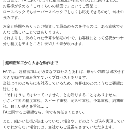
とは言え、FAにおいては常に最高精度が求められるとは限りません。
お客様が求める「これくらいの精度で」というご要望に、
ロースペックでもオーバースペックでもなくお応えできるのが、当社の
強みです。
お金と時間をありったけ投資して最高のものを作るのは、ある意味でそ
んなに難しいことではありません。
それよりも、決められた予算や納期の中で、お客様にとって必要かつ十
分な精度を出すところに技術力の差が現れます。
超精密加工から大きな動作まで
FAでは、超精密加工が必要なプロセスもあれば、細かい精度は追求せず
大きな動作で組み立てていくプロセスもあります。
当社はそのどちらにも対応しているため、お客様のどのようなご要望に
対しても
「それはうちではやっていません」とお断りすることはありません。
小さい世界の精度重視、スピード重視、耐久性重視、予算重視、納期重
視、難しい動きを重視……
FAに関するご要望なら、何でもお任せください。
また、細かい仕様が決まっていない場合や、どのようにFAを実現してい
くかわからない場合には、当社からご提案をさせていただきます。