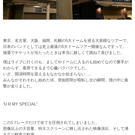
東京、名古屋、大阪、福岡、札幌の5大ドームを巡る大規模なツアーで、
日本のバンドとしては史上最速の5大ドームツアー開催なんですって。
抽選でチケットが当たったときは本当に嬉しくて跳ねて喜びました。
僕はライブに行くのも、ましてやドームに入るのも始めてなので勝手が
わからず、着席できるまで心臓バクバクでした。
いざ、開演時間を迎えるもなかなか始まらない…。
みんながそわそわし始めた頃、突如照明が暗転し次の瞬間、僕の中に衝
撃が走りました。
“U R MY SPECIAL”
この1フレーズだけで全てを圧倒されてしまいました。
想像以上の大音量、特大スクリーンに映し出された映像演出、そして沸
き立つ観客の歓声。