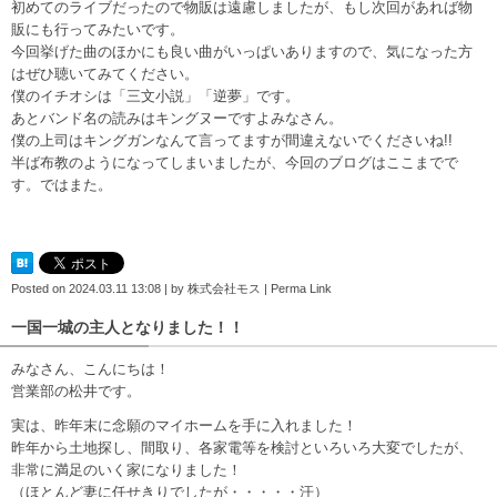
初めてのライブだったので物販は遠慮しましたが、もし次回があれば物
販にも行ってみたいです。
今回挙げた曲のほかにも良い曲がいっぱいありますので、気になった方
はぜひ聴いてみてください。
僕のイチオシは「三文小説」「逆夢」です。
あとバンド名の読みはキングヌーですよみなさん。
僕の上司はキングガンなんて言ってますが間違えないでくださいね!!
半ば布教のようになってしまいましたが、今回のブログはここまでで
す。ではまた。
Posted on
2024.03.11 13:08
|
by
株式会社モス
|
Perma Link
一国一城の主人となりました！！
みなさん、こんにちは！
営業部の松井です。
実は、昨年末に念願のマイホームを手に入れました！
昨年から土地探し、間取り、各家電等を検討といろいろ大変でしたが、
非常に満足のいく家になりました！
（ほとんど妻に任せきりでしたが・・・・・汗）