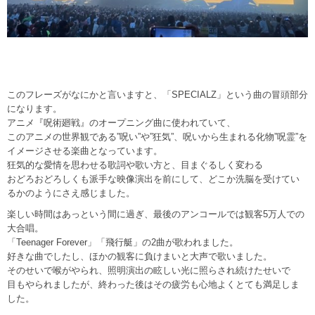
このフレーズがなにかと言いますと、「SPECIALZ」という曲の冒頭部分
になります。
アニメ『呪術廻戦』のオープニング曲に使われていて、
このアニメの世界観である”呪い”や”狂気”、呪いから生まれる化物”呪霊”を
イメージさせる楽曲となっています。
狂気的な愛情を思わせる歌詞や歌い方と、目まぐるしく変わる
おどろおどろしくも派手な映像演出を前にして、どこか洗脳を受けてい
るかのようにさえ感じました。
楽しい時間はあっという間に過ぎ、最後のアンコールでは観客5万人での
大合唱。
「Teenager Forever」「飛行艇」の2曲が歌われました。
好きな曲でしたし、ほかの観客に負けまいと大声で歌いました。
そのせいで喉がやられ、照明演出の眩しい光に照らされ続けたせいで
目もやられましたが、終わった後はその疲労も心地よくとても満足しま
した。