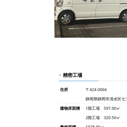
精密工場
住所
〒424-0066
静岡県静岡市清水区七ツ新
建物床面積
1階工場 597.00㎡
2階工場 320.50㎡
敷地面積
1028.00㎡