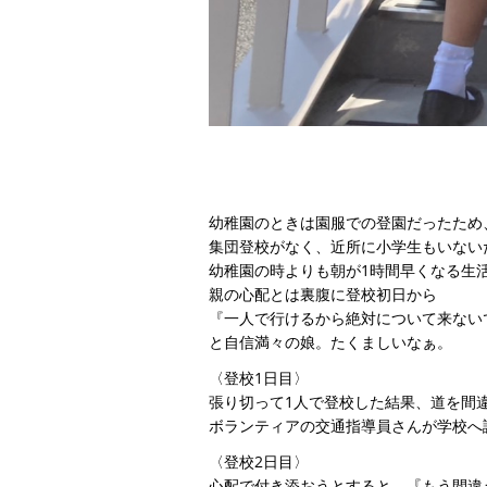
幼稚園のときは園服での登園だったため
集団登校がなく、近所に小学生もいない
幼稚園の時よりも朝が1時間早くなる生
親の心配とは裏腹に登校初日から
『一人で行けるから絶対について来ない
と自信満々の娘。たくましいなぁ。
〈登校1日目〉
張り切って1人で登校した結果、道を間
ボランティアの交通指導員さんが学校へ
〈登校2日目〉
心配で付き添おうとすると、『もう間違