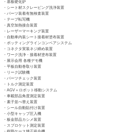
・基板硬化炉
・シート材スクレーピング洗浄装置
・パーツ装着有無検査装置
・テープ転写機
・真空加熱接合装置
・レーザーマーキング装置
・自動車内装シート接着材塗布装置
・ポッティングラインコンベアシステム
・コネクタ実装ネジ締め装置
・ワーク洗浄・接着材塗布装置
・展示会用 各種デモ機
・平板自動巻取り装置
・リーク試験機
・パーツチェック装置
・トルク測定装置
・AGV＋ロボット移動システム
・車載部品角度測定装置
・素子並べ替え装置
・シール自動貼付け装置
・小型キャップ圧入機
・板金部品カシメ装置
・スプロケット測定装置
・樹脂ケース矯正嵌合機