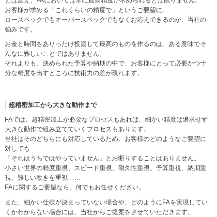
とは言え、FAにおいては常に最高精度が求められるとは限りません。
お客様が求める「これくらいの精度で」というご要望に、
ロースペックでもオーバースペックでもなくお応えできるのが、当社の
強みです。
お金と時間をありったけ投資して最高のものを作るのは、ある意味でそ
んなに難しいことではありません。
それよりも、決められた予算や納期の中で、お客様にとって必要かつ十
分な精度を出すところに技術力の差が現れます。
超精密加工から大きな動作まで
FAでは、超精密加工が必要なプロセスもあれば、細かい精度は追求せず
大きな動作で組み立てていくプロセスもあります。
当社はそのどちらにも対応しているため、お客様のどのようなご要望に
対しても
「それはうちではやっていません」とお断りすることはありません。
小さい世界の精度重視、スピード重視、耐久性重視、予算重視、納期重
視、難しい動きを重視……
FAに関するご要望なら、何でもお任せください。
また、細かい仕様が決まっていない場合や、どのようにFAを実現してい
くかわからない場合には、当社からご提案をさせていただきます。