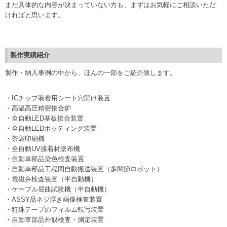
まだ具体的な内容が決まっていない方も、まずはお気軽にご相談いただ
ければと思います。
製作実績紹介
製作・納入事例の中から、ほんの一部をご紹介致します。
・ICチップ装着用シート穴開け装置
・高温高圧精密接合炉
・全自動LED基板接合装置
・全自動LEDポッティング装置
・茶袋印刷機
・全自動UV接着材塗布機
・自動車部品染色検査装置
・自動車部品工程間自動搬送装置（多関節ロボット）
・電磁弁検査装置（半自動機）
・ケーブル屈曲試験機（半自動機）
・ASSY品ネジ浮き画像検査装置
・特殊テープのフィルム転写装置
・自動車部品外観検査・測定装置