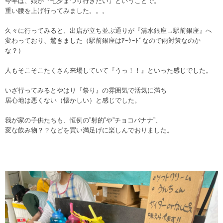
今年は、娘が『七夕まつり行きたい』ということで。
重い腰を上げ行ってみました。。。
久々に行ってみると、出店が立ち並ぶ通りが『清水銀座→駅前銀座』へ
変わっており、驚きました（駅前銀座はｱｰｹｰﾄﾞなので雨対策なのか
な？）
人もそこそこたくさん来場していて『うっ！！』といった感じでした。
いざ行ってみるとやはり『祭り』の雰囲気で活気に満ち
居心地は悪くない（懐かしい）と感じでした。
我が家の子供たちも、恒例の”射的”や”チョコバナナ”、
変な飲み物？？などを買い満足げに楽しんでおりました。