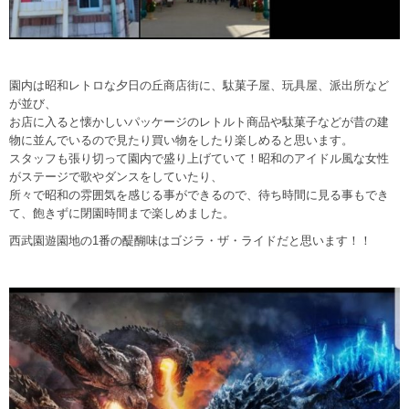
園内は昭和レトロな夕日の丘商店街に、駄菓子屋、玩具屋、派出所など
が並び、
お店に入ると懐かしいパッケージのレトルト商品や駄菓子などが昔の建
物に並んでいるので見たり買い物をしたり楽しめると思います。
スタッフも張り切って園内で盛り上げていて！昭和のアイドル風な女性
がステージで歌やダンスをしていたり、
所々で昭和の雰囲気を感じる事ができるので、待ち時間に見る事もでき
て、飽きずに閉園時間まで楽しめました。
西武園遊園地の1番の醍醐味はゴジラ・ザ・ライドだと思います！！