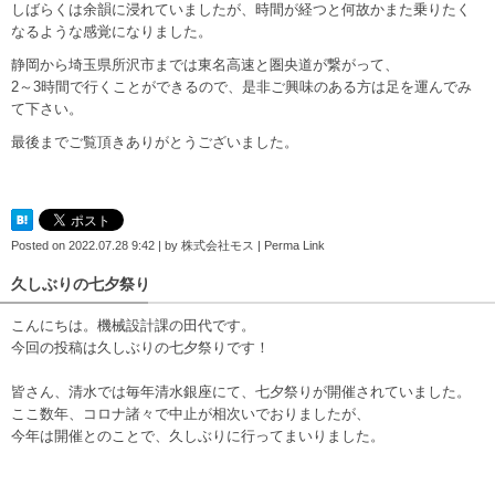
しばらくは余韻に浸れていましたが、時間が経つと何故かまた乗りたく
なるような感覚になりました。
静岡から埼玉県所沢市までは東名高速と圏央道が繋がって、
2～3時間で行くことができるので、是非ご興味のある方は足を運んでみ
て下さい。
最後までご覧頂きありがとうございました。
Posted on
2022.07.28 9:42
|
by
株式会社モス
|
Perma Link
久しぶりの七夕祭り
こんにちは。機械設計課の田代です。
今回の投稿は久しぶりの七夕祭りです！
皆さん、清水では毎年清水銀座にて、七夕祭りが開催されていました。
ここ数年、コロナ諸々で中止が相次いでおりましたが、
今年は開催とのことで、久しぶりに行ってまいりました。