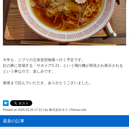
今年も、ジブリの立体造型物展へ行く予定です。
紅の豚に登場する「サボイアS.21」という飛行機が再現され展示される
という事なので、楽しみです。
最後まで読んでいただき、ありがとうございました。
Posted on
2025.03.26 17:12
|
by
株式会社モス
|
Perma Link
最新の記事