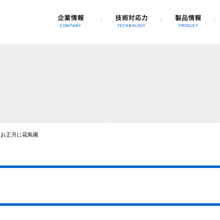
、3Dシミュレーション、自動化、省力化
お正月に花鳥園