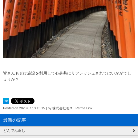
皆さんもぜひ施設を利用して心身共にリフレッシュされてはいかがでし
ょうか？
Posted on
2023.07.13 13:15
|
by
株式会社モス
|
Perma Link
最新の記事
どんでん返し