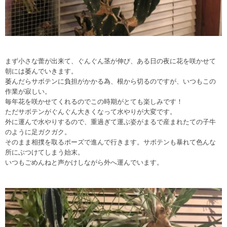
まず小さな蕾が出来て、ぐんぐん茎が伸び、ある日の夜に花を咲かせて
朝には萎んでいきます。
萎んだらサボテンに負担がかかる為、根から切るのですが、いつもこの
作業が寂しい。
毎年花を咲かせてくれるのでこの時期がとても楽しみです！
ただサボテンがぐんぐん大きくなって水やりが大変です。
外に運んで水やりするので、重過ぎて運ぶ姿がまるで産まれたての子牛
のように足ガクガク。
そのまま相撲を取るポーズで進んで行きます。サボテンも暴れて色んな
所にぶつけてしまう始末。
いつもごめんねと声かけしながら外へ運んでいます。