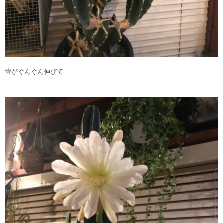
蕾がぐんぐん伸びて