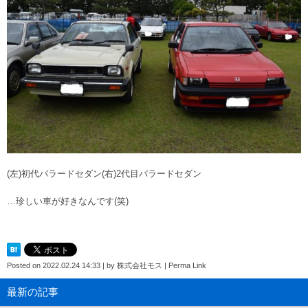
(左)初代バラードセダン(右)2代目バラードセダン
…珍しい車が好きなんです(笑)
Posted on
2022.02.24 14:33
|
by
株式会社モス
|
Perma Link
最新の記事