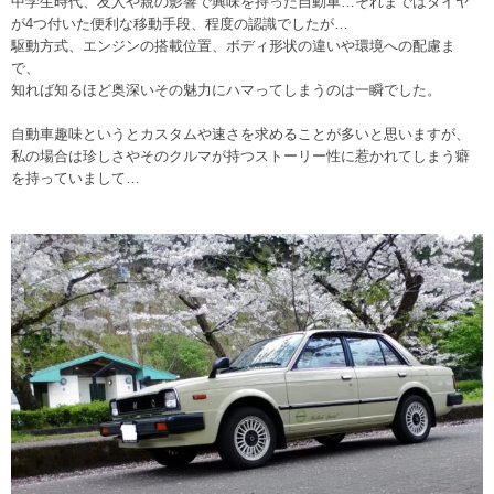
中学生時代、友人や親の影響で興味を持った自動車…それまではタイヤ
が4つ付いた便利な移動手段、程度の認識でしたが…
駆動方式、エンジンの搭載位置、ボディ形状の違いや環境への配慮ま
で、
知れば知るほど奥深いその魅力にハマってしまうのは一瞬でした。
自動車趣味というとカスタムや速さを求めることが多いと思いますが、
私の場合は珍しさやそのクルマが持つストーリー性に惹かれてしまう癖
を持っていまして…