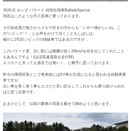
‘81年式 ホンダ バラード 特別仕様車BalladeSpecial
現在はこのような不人気車に乗っております。
その知名度の無さからクルマ好きの方からも「いやー懐かしいね、こ
の“シビック”！」とお声をかけて頂くこともしばしば。
確かに2代目シビックの姉妹車ではあるのですが…
このバラード君、古い割には燃費が良く20km/lを叩き出してくれたこと
もあるんですよ！(ほぼ高速道路を走行時)
エコカーと言っても過言では無い！…と勝手に思っております。
昨今の環境対策として将来的にはEV車が主流になると思われる自動車業
界ですが、
古い車を長く使う事もエコだと言い訳をしてこれからも乗り続けられれ
ばと思う次第です。
おまけとして、以前の愛車の写真も載せて締めようと思います。