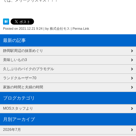
では、メリークリスマス！！！
Posted on
2021.12.21 9:24
|
by
株式会社モス
|
Perma Link
最新の記事
静岡駅周辺の抹茶めぐり
美味しいもの3
久しぶりのバイクのプラモデル
ランドクルーザー70
家族の時間と夫婦の時間
ブログカテゴリ
MOSスタッフより
月別アーカイブ
2026年7月