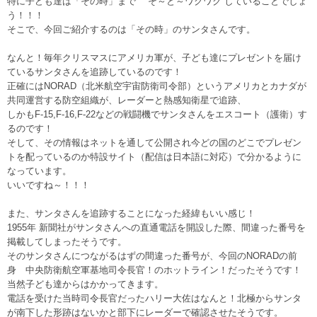
特に子ども達は「その時」まで “そ～と～ワクワク”していることでしょ
う！！！
そこで、今回ご紹介するのは「その時」のサンタさんです。
なんと！毎年クリスマスにアメリカ軍が、子ども達にプレゼントを届け
ているサンタさんを追跡しているのです！
正確にはNORAD（北米航空宇宙防衛司令部）というアメリカとカナダが
共同運営する防空組織が、レーダーと熱感知衛星で追跡、
しかもF-15,F-16,F-22などの戦闘機でサンタさんをエスコート（護衛）す
るのです！
そして、その情報はネットを通して公開され今どの国のどこでプレゼン
トを配っているのか特設サイト（配信は日本語に対応）で分かるように
なっています。
いいですね～！！！
また、サンタさんを追跡することになった経緯もいい感じ！
1955年 新聞社がサンタさんへの直通電話を開設した際、間違った番号を
掲載してしまったそうです。
そのサンタさんにつながるはずの間違った番号が、今回のNORADの前
身 中央防衛航空軍基地司令長官！のホットライン！だったそうです！
当然子ども達からはかかってきます。
電話を受けた当時司令長官だったハリー大佐はなんと！北極からサンタ
が南下した形跡はないかと部下にレーダーで確認させたそうです。