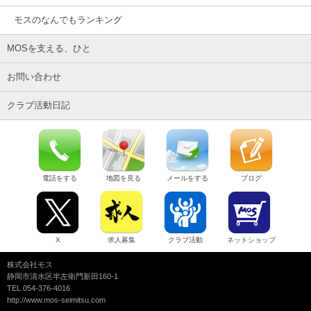
モスのなんでもランキング
MOSを支える、ひと
お問い合わせ
クラブ活動日記
電話をする
地図を見る
メールをする
ブログ
X
求人募集
クラブ活動
ネットショップ
株式会社モス
静岡市清水区半左衛門新田160-1
TEL 054-376-4016
http://www.mos-seimitsu.com