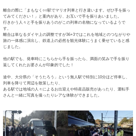
離合の際に「まもなく○○駅でマリオ列車と行き違います。ぜひ手を振っ
てみてください！」と案内があり、お互いで手を振りあいました。
行きかう人々と手を振りあうのがこの列車の名物になっているようで
す。
離合は単なるダイヤ上の調整ですが36+3ではこれを地域とのつながりや
旅の一体感に演出し、鉄道上の必然を観光体験にうまく乗せていると感
じました。
他の駅でも、発車時にこちらから手を振ったら、満面の笑みで手を振り
返してくれたお婆さんが印象的でした！
途中、大分県の「そうたろう」という無人駅で特別に10分ほど停車し、
列車を降りて周辺を散策したり、
ある駅では地域の人々によるお出迎えや特産品販売があったり、運転手
さんと一緒に写真を撮ったりレアな体験ができました。