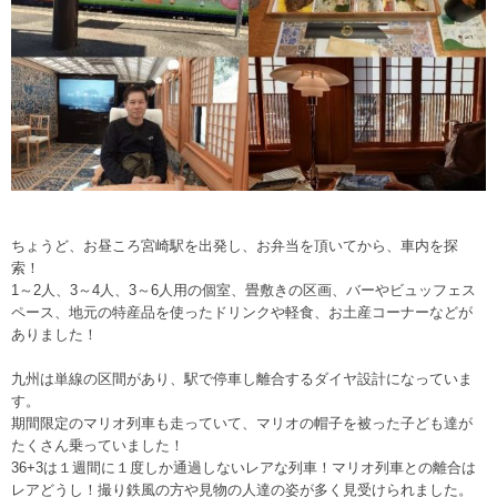
ちょうど、お昼ころ宮崎駅を出発し、お弁当を頂いてから、車内を探
索！
1～2人、3～4人、3～6人用の個室、畳敷きの区画、バーやビュッフェス
ペース、地元の特産品を使ったドリンクや軽食、お土産コーナーなどが
ありました！
九州は単線の区間があり、駅で停車し離合するダイヤ設計になっていま
す。
期間限定のマリオ列車も走っていて、マリオの帽子を被った子ども達が
たくさん乗っていました！
36+3は１週間に１度しか通過しないレアな列車！マリオ列車との離合は
レアどうし！撮り鉄風の方や見物の人達の姿が多く見受けられました。