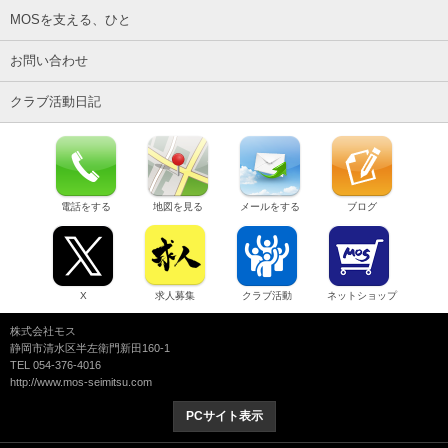
MOSを支える、ひと
お問い合わせ
クラブ活動日記
電話をする
地図を見る
メールをする
ブログ
X
求人募集
クラブ活動
ネットショップ
株式会社モス
静岡市清水区半左衛門新田160-1
TEL 054-376-4016
http://www.mos-seimitsu.com
PCサイト表示