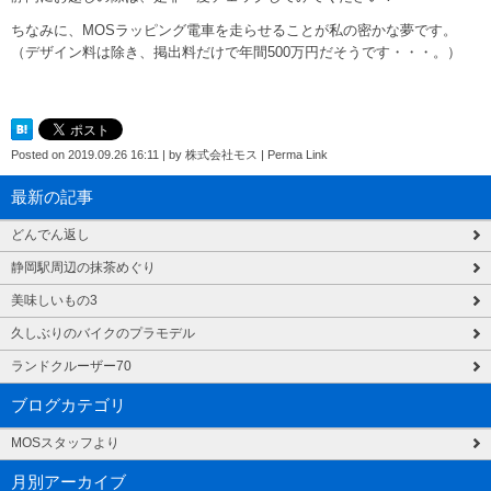
ちなみに、MOSラッピング電車を走らせることが私の密かな夢です。
（デザイン料は除き、掲出料だけで年間500万円だそうです・・・。）
Posted on
2019.09.26 16:11
|
by
株式会社モス
|
Perma Link
最新の記事
どんでん返し
静岡駅周辺の抹茶めぐり
美味しいもの3
久しぶりのバイクのプラモデル
ランドクルーザー70
ブログカテゴリ
MOSスタッフより
月別アーカイブ