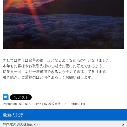
弊社では昨年は変革の第一歩となるような起点の年となりました。
本年もお客様やお取引先様のご期待に更にお応えできるよう、
従業員一同、より一層飛躍できるよう全力で邁進して参ります。
引き続き、ご愛顧のほど何卒よろしくお願い致します。
Posted on
2019.01.01 21:45
|
by
株式会社モス
|
Perma Link
最新の記事
静岡駅周辺の抹茶めぐり