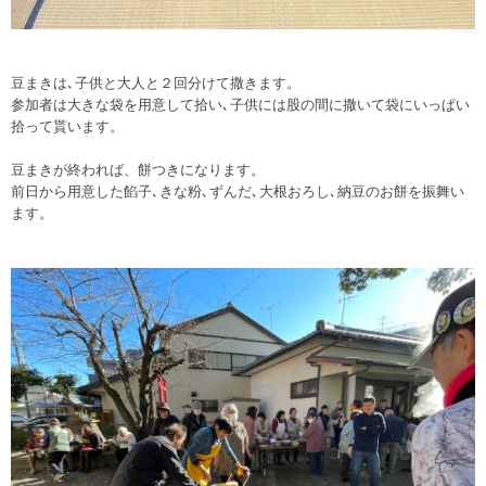
豆まきは､子供と大人と２回分けて撒きます。
参加者は大きな袋を用意して拾い､子供には股の間に撒いて袋にいっぱい
拾って貰います。
豆まきが終われば、餅つきになります。
前日から用意した餡子､きな粉､ずんだ､大根おろし､納豆のお餅を振舞い
ます。