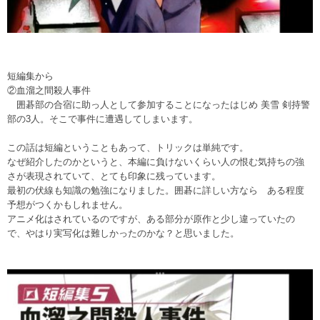
短編集から
②血溜之間殺人事件
囲碁部の合宿に助っ人として参加することになったはじめ 美雪 剣持警
部の3人。そこで事件に遭遇してしまいます。
この話は短編ということもあって、トリックは単純です。
なぜ紹介したのかというと、本編に負けないくらい人の恨む気持ちの強
さが表現されていて、とても印象に残っています。
最初の伏線も知識の勉強になりました。囲碁に詳しい方なら ある程度
予想がつくかもしれません。
アニメ化はされているのですが、ある部分が原作と少し違っていたの
で、やはり実写化は難しかったのかな？と思いました。