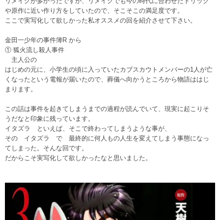
リメイクが多かったですが、リメイクでも今の時代に合わせたトリック
や原作に近い作り方をしていたので、そこそこの満足度です。
ここで実写化して欲しかった私オススメの回を紹介させて下さい。
金田一少年の事件簿R から
① 狐火流し殺人事件
主人公の
はじめの元に、小学生の頃に入っていたカブスカウトメンバーの1人が亡
くなったという電報が届いたので、葬儀へ向かうところから物語ははじ
まります。
この話は事件を起きてしまうまでの過程が読んでいて、現実に起こりそ
うだなと印象に残っています。
イタズラ といえば、そこで終わってしまうような事が、
その イタズラ で 最終的に何人もの人生を変えてしまう事態になっ
てしまった。そんな回です。
だからこそ実写化して欲しかったなと思いました。